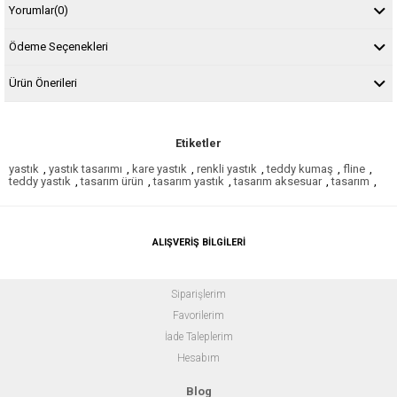
Yorumlar
(0)
Ödeme Seçenekleri
Ürün Önerileri
Etiketler
yastık
,
yastık tasarımı
,
kare yastık
,
renkli yastık
,
teddy kumaş
,
fline
,
teddy yastık
,
tasarım ürün
,
tasarım yastık
,
tasarım aksesuar
,
tasarım
,
ALIŞVERİŞ BİLGİLERİ
Siparişlerim
Favorilerim
İade Taleplerim
Hesabım
Blog