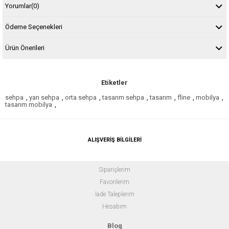
Yorumlar
(0)
Ödeme Seçenekleri
Ürün Önerileri
Etiketler
sehpa
,
yan sehpa
,
orta sehpa
,
tasarım sehpa
,
tasarım
,
fline
,
mobilya
,
tasarım mobilya
,
ALIŞVERİŞ BİLGİLERİ
Siparişlerim
Favorilerim
İade Taleplerim
Hesabım
Blog